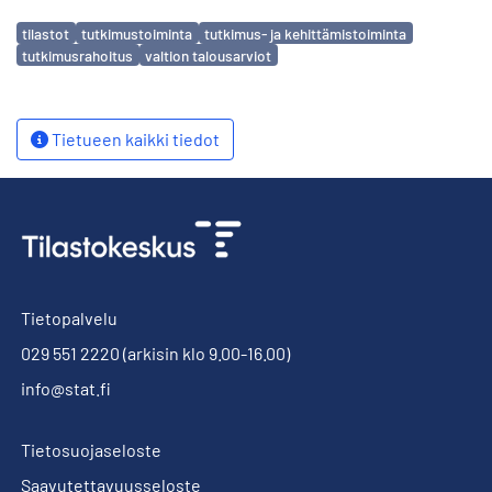
Avainsanat
tilastot
tutkimustoiminta
tutkimus- ja kehittämistoiminta
tutkimusrahoitus
valtion talousarviot
Tietueen kaikki tiedot
Tietopalvelu
029 551 2220
(arkisin klo 9.00-16.00)
info@stat.fi
Tietosuojaseloste
Saavutettavuusseloste