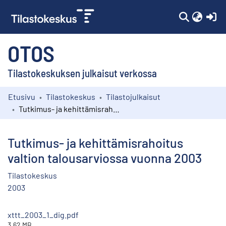
(c
OTOS
Tilastokeskuksen julkaisut verkossa
Etusivu
Tilastokeskus
Tilastojulkaisut
Kokoelmat
Tutkimus- ja kehittämisrahoitus valtion talousarviossa vuonna 2003
Selaa
Tutkimus- ja kehittämisrahoitus
valtion talousarviossa vuonna 2003
Tilastokeskus
2003
xttt_2003_1_dig.pdf
3.62 MB