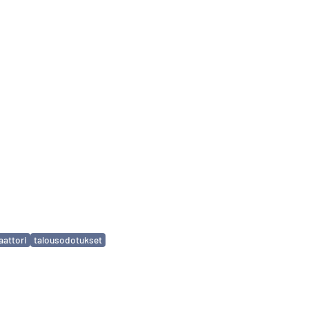
aattori
talousodotukset