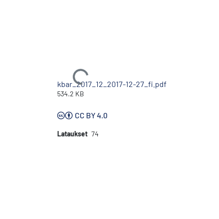
Ladataan...
kbar_2017_12_2017-12-27_fi.pdf
534.2 KB
CC BY 4.0
Lataukset
74