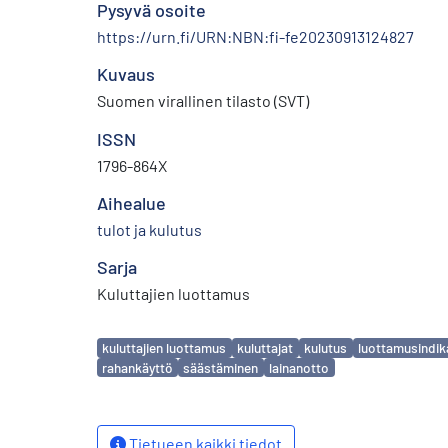
Pysyvä osoite
https://urn.fi/URN:NBN:fi-fe20230913124827
Kuvaus
Suomen virallinen tilasto (SVT)
ISSN
1796-864X
Aihealue
tulot ja kulutus
Sarja
Kuluttajien luottamus
Avainsanat
kuluttajien luottamus
kuluttajat
kulutus
luottamusindik
rahankäyttö
säästäminen
lainanotto
Tietueen kaikki tiedot