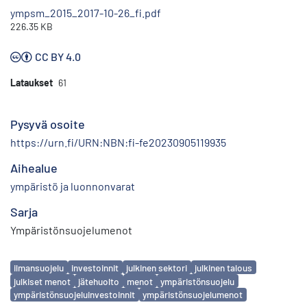
ympsm_2015_2017-10-26_fi.pdf
226.35 KB
CC BY 4.0
Lataukset
61
Pysyvä osoite
https://urn.fi/URN:NBN:fi-fe20230905119935
Aihealue
ympäristö ja luonnonvarat
Sarja
Ympäristönsuojelumenot
Avainsanat
ilmansuojelu
investoinnit
julkinen sektori
julkinen talous
julkiset menot
jätehuolto
menot
ympäristönsuojelu
ympäristönsuojeluinvestoinnit
ympäristönsuojelumenot