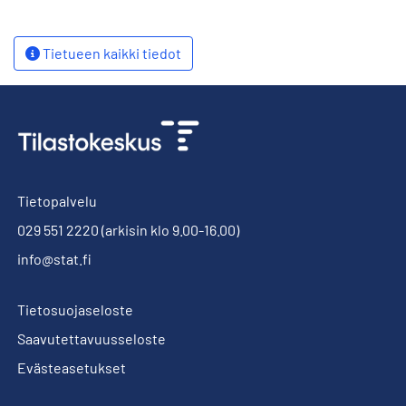
Tietueen kaikki tiedot
Tietopalvelu
029 551 2220
(arkisin klo 9.00-16.00)
info@stat.fi
Tietosuojaseloste
Saavutettavuusseloste
Evästeasetukset