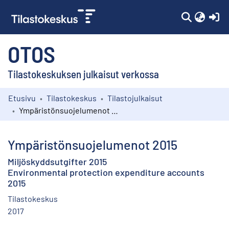
(c
OTOS
Tilastokeskuksen julkaisut verkossa
Etusivu
Tilastokeskus
Tilastojulkaisut
Kokoelmat
Ympäristönsuojelumenot 2015
Selaa
Ympäristönsuojelumenot 2015
Miljöskyddsutgifter 2015
Environmental protection expenditure accounts
2015
Tilastokeskus
2017