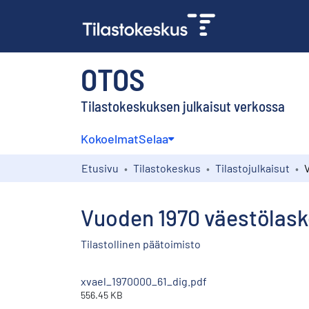
OTOS
Tilastokeskuksen julkaisut verkossa
Kokoelmat
Selaa
Etusivu
Tilastokeskus
Tilastojulkaisut
Vuoden 1970 väestölask
Tilastollinen päätoimisto
xvael_1970000_61_dig.pdf
556.45 KB