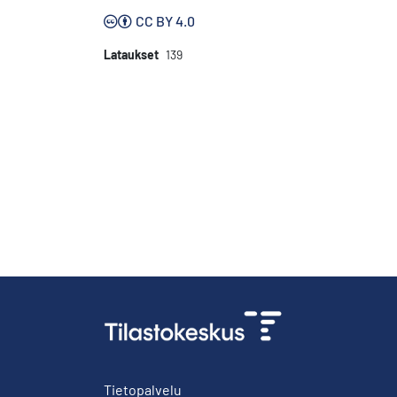
CC BY 4.0
Lataukset
139
Tietopalvelu