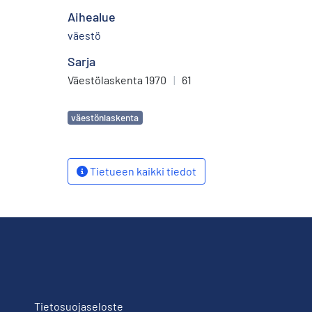
Aihealue
väestö
Sarja
Väestölaskenta 1970
|
61
Avainsanat
väestönlaskenta
Tietueen kaikki tiedot
Tietosuojaseloste