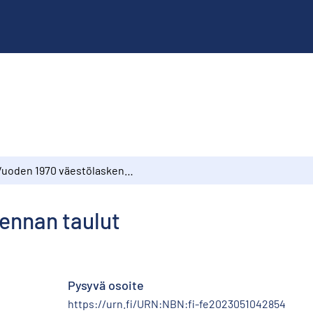
Vuoden 1970 väestölaskennan taulut
ennan taulut
Pysyvä osoite
https://urn.fi/URN:NBN:fi-fe2023051042854