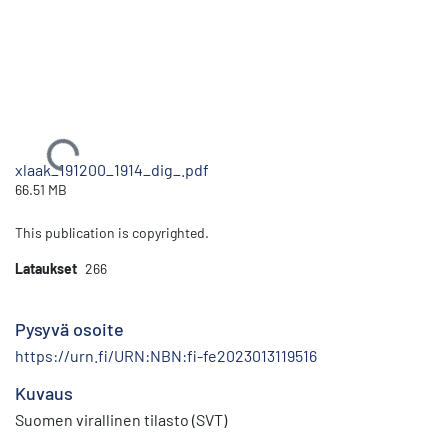
Ladataan...
xlaak_191200_1914_dig_.pdf
66.51 MB
This publication is copyrighted.
Lataukset
266
Pysyvä osoite
https://urn.fi/URN:NBN:fi-fe2023013119516
Kuvaus
Suomen virallinen tilasto (SVT)