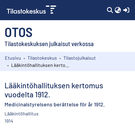
(c
OTOS
Tilastokeskuksen julkaisut verkossa
Etusivu
Tilastokeskus
Tilastojulkaisut
Kokoelmat
Lääkintöhallituksen kertomus vuodelta 1912.
Selaa
Lääkintöhallituksen kertomus
vuodelta 1912.
Medicinalstyrelsens berättelse för år 1912.
Lääkintöhallitus
1914