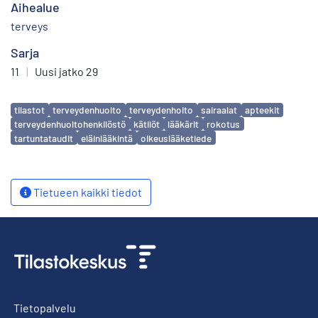
Aihealue
terveys
Sarja
11
|
Uusi jatko 29
Avainsanat
tilastot
terveydenhuolto
terveydenhoito
sairaalat
apteekit
terveydenhuoltohenkilöstö
kätilöt
lääkärit
rokotus
tartuntataudit
eläinlääkintä
oikeuslääketiede
Tietueen kaikki tiedot
Tietopalvelu