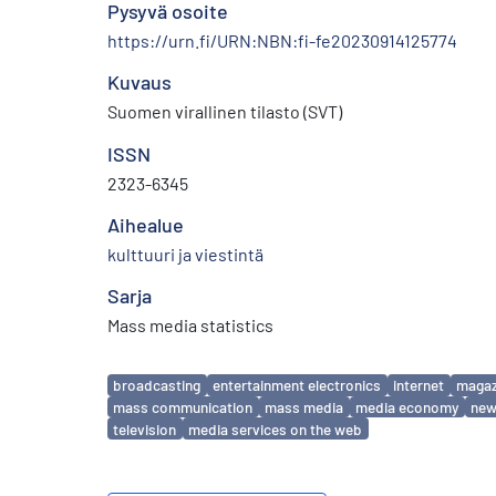
Pysyvä osoite
https://urn.fi/URN:NBN:fi-fe20230914125774
Kuvaus
Suomen virallinen tilasto (SVT)
ISSN
2323-6345
Aihealue
kulttuuri ja viestintä
Sarja
Mass media statistics
Avainsanat
broadcasting
entertainment electronics
internet
magaz
mass communication
mass media
media economy
new
television
media services on the web