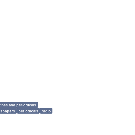
ines and periodicals
spapers
periodicals
radio