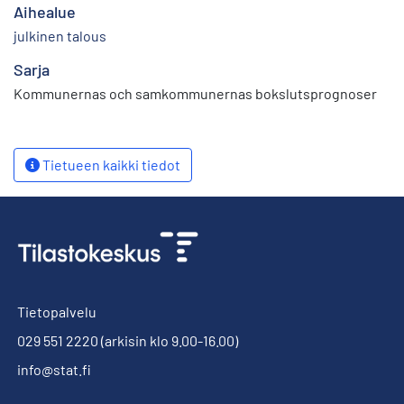
Aihealue
julkinen talous
Sarja
Kommunernas och samkommunernas bokslutsprognoser
Tietueen kaikki tiedot
Tietopalvelu
029 551 2220
(arkisin klo 9.00-16.00)
info@stat.fi