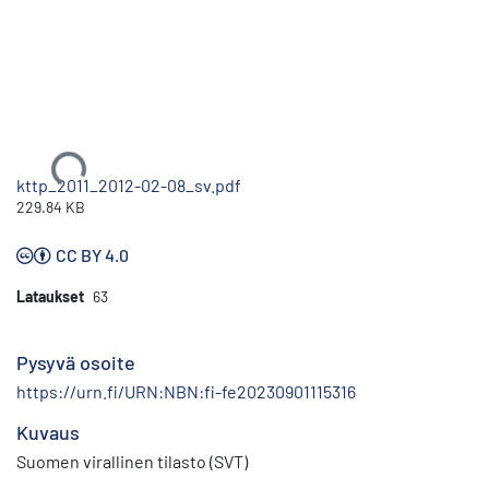
Ladataan...
kttp_2011_2012-02-08_sv.pdf
229.84 KB
CC BY 4.0
Lataukset
63
Pysyvä osoite
https://urn.fi/URN:NBN:fi-fe20230901115316
Kuvaus
Suomen virallinen tilasto (SVT)