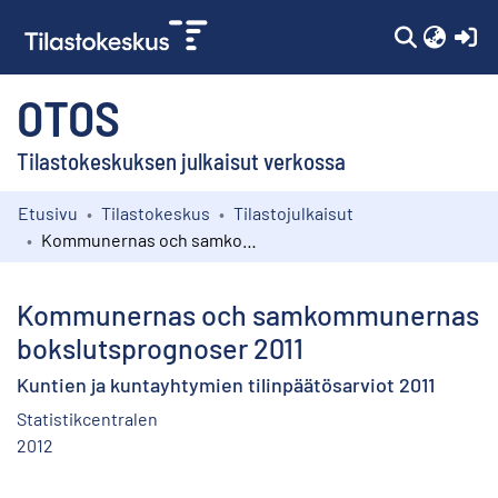
(c
OTOS
Tilastokeskuksen julkaisut verkossa
Etusivu
Tilastokeskus
Tilastojulkaisut
Kokoelmat
Kommunernas och samkommunernas bokslutsprognoser 2011
Selaa
Kommunernas och samkommunernas
bokslutsprognoser 2011
Kuntien ja kuntayhtymien tilinpäätösarviot 2011
Statistikcentralen
2012