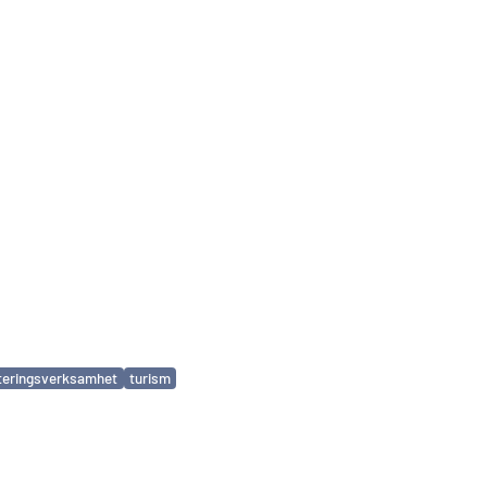
teringsverksamhet
turism