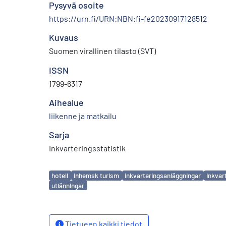
Pysyvä osoite
https://urn.fi/URN:NBN:fi-fe20230917128512
Kuvaus
Suomen virallinen tilasto (SVT)
ISSN
1799-6317
Aihealue
liikenne ja matkailu
Sarja
Inkvarteringsstatistik
Avainsanat
hotell
inhemsk turism
inkvarteringsanläggningar
inkvar
utlänningar
Tietueen kaikki tiedot