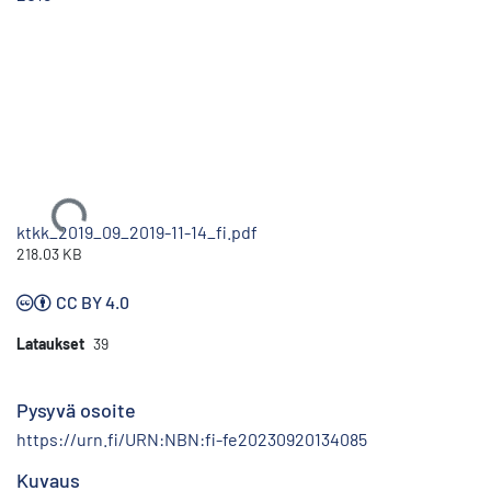
Ladataan...
ktkk_2019_09_2019-11-14_fi.pdf
218.03 KB
CC BY 4.0
Lataukset
39
Pysyvä osoite
https://urn.fi/URN:NBN:fi-fe20230920134085
Kuvaus