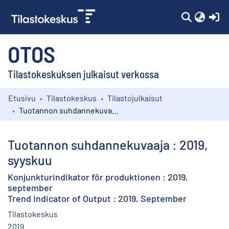
(c
OTOS
Tilastokeskuksen julkaisut verkossa
Etusivu
Tilastokeskus
Tilastojulkaisut
Kokoelmat
Tuotannon suhdannekuvaaja : 2019, syyskuu
Selaa
Tuotannon suhdannekuvaaja : 2019,
syyskuu
Konjunkturindikator för produktionen : 2019,
september
Trend Indicator of Output : 2019, September
Tilastokeskus
2019