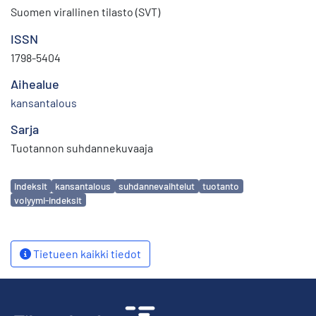
Suomen virallinen tilasto (SVT)
ISSN
1798-5404
Aihealue
kansantalous
Sarja
Tuotannon suhdannekuvaaja
Avainsanat
indeksit
kansantalous
suhdannevaihtelut
tuotanto
volyymi-indeksit
Tietueen kaikki tiedot