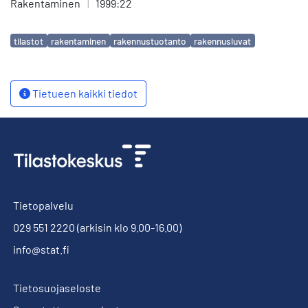
Rakentaminen
|
1999:22
Avainsanat
tilastot
rakentaminen
rakennustuotanto
rakennusluvat
Tietueen kaikki tiedot
Tietopalvelu
029 551 2220
(arkisin klo 9.00-16.00)
info@stat.fi
Tietosuojaseloste