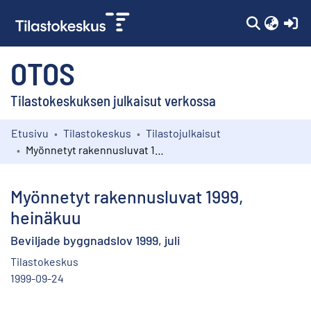
(c
OTOS
Tilastokeskuksen julkaisut verkossa
Etusivu
Tilastokeskus
Tilastojulkaisut
Kokoelmat
Myönnetyt rakennusluvat 1999, heinäkuu
Selaa
Myönnetyt rakennusluvat 1999,
heinäkuu
Beviljade byggnadslov 1999, juli
Tilastokeskus
1999-09-24