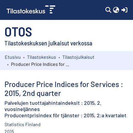
(c
OTOS
Tilastokeskuksen julkaisut verkossa
Etusivu
Tilastokeskus
Tilastojulkaisut
Kokoelmat
Producer Price Indices for Services : 2015, 2nd quarter
Selaa
Producer Price Indices for Services :
2015, 2nd quarter
Palvelujen tuottajahintaindeksit : 2015, 2.
vuosineljännes
Producentprisindex för tjänster : 2015, 2:a kvartalet
Statistics Finland
2015