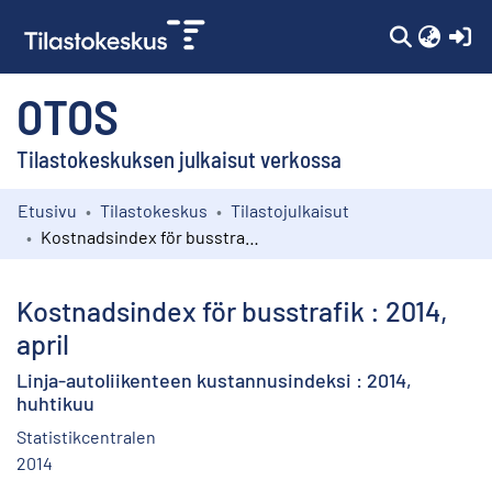
(c
OTOS
Tilastokeskuksen julkaisut verkossa
Etusivu
Tilastokeskus
Tilastojulkaisut
Kokoelmat
Kostnadsindex för busstrafik : 2014, april
Selaa
Kostnadsindex för busstrafik : 2014,
april
Linja-autoliikenteen kustannusindeksi : 2014,
huhtikuu
Statistikcentralen
2014