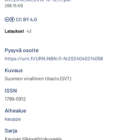
268.15 KB
CC BY 4.0
Lataukset
43
Pysyvä osoite
https://urn.fi/URN:NBN:fi-fe2024040214058
Kuvaus
Suomen virallinen tilasto (SVT)
ISSN
1799-0912
Aihealue
kauppa
Sarja
Kaupan liikevaihtokuvaaja