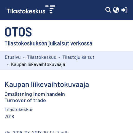
(c
OTOS
Tilastokeskuksen julkaisut verkossa
Etusivu
Tilastokeskus
Tilastojulkaisut
Kokoelmat
Kaupan liikevaihtokuvaaja
Selaa
Kaupan liikevaihtokuvaaja
Omsättning inom handeln
Turnover of trade
Tilastokeskus
2018
klv_2018_08_2018-10-12_fi.pdf