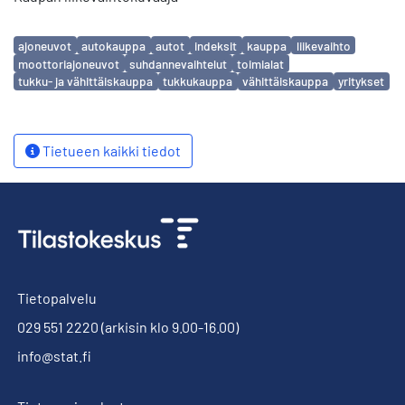
Avainsanat
ajoneuvot
autokauppa
autot
indeksit
kauppa
liikevaihto
moottoriajoneuvot
suhdannevaihtelut
toimialat
tukku- ja vähittäiskauppa
tukkukauppa
vähittäiskauppa
yritykset
Tietueen kaikki tiedot
Tietopalvelu
029 551 2220
(arkisin klo 9.00-16.00)
info@stat.fi