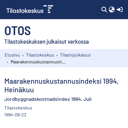
(c
OTOS
Tilastokeskuksen julkaisut verkossa
Etusivu
Tilastokeskus
Tilastojulkaisut
Kokoelmat
Maarakennuskustannusindeksi 1994, Heinäkuu
Selaa
Maarakennuskustannusindeksi 1994,
Heinäkuu
Jordbyggnadskostnadsindex 1994, Juli
Tilastokeskus
1994-08-22