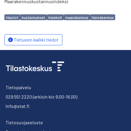
Maarakennuskustannusindeksi
Avainsanat
tilastot
kustannukset
indeksit
maarakennus
tienrakennus
Tietueen kaikki tiedot
Tietopalvelu
029 551 2220
(arkisin klo 9.00-16.00)
info@stat.fi
Tietosuojaseloste