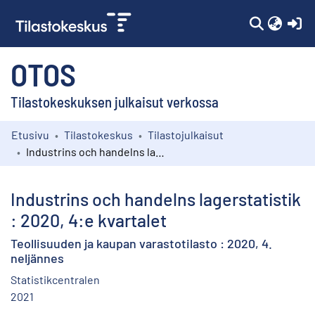
(c
OTOS
Tilastokeskuksen julkaisut verkossa
Etusivu
Tilastokeskus
Tilastojulkaisut
Kokoelmat
Industrins och handelns lagerstatistik : 2020, 4:e kvartalet
Selaa
Industrins och handelns lagerstatistik
: 2020, 4:e kvartalet
Teollisuuden ja kaupan varastotilasto : 2020, 4.
neljännes
Statistikcentralen
2021