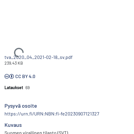
Ladataan...
tva_2020_04_2021-02-18_sv.pdf
239.43 KB
CC BY 4.0
Lataukset
69
Pysyvä osoite
https://urn.fi/URN:NBN:fi-fe20230907121327
Kuvaus
Suomen virallinen tilasto (SVT)