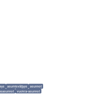
eys
asumisväljyys
asunnot
usasunnot
vuokra-asunnot