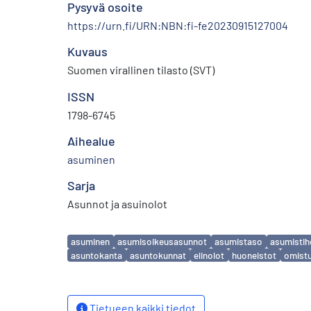
Pysyvä osoite
https://urn.fi/URN:NBN:fi-fe20230915127004
Kuvaus
Suomen virallinen tilasto (SVT)
ISSN
1798-6745
Aihealue
asuminen
Sarja
Asunnot ja asuinolot
Avainsanat
asuminen
asumisoikeusasunnot
asumistaso
asumistih
asuntokanta
asuntokunnat
elinolot
huoneistot
omist
Tietueen kaikki tiedot