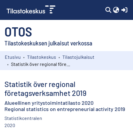
(c
OTOS
Tilastokeskuksen julkaisut verkossa
Etusivu
Tilastokeskus
Tilastojulkaisut
Kokoelmat
Statistik över regional företagsverksamhet 2019
Selaa
Statistik över regional
företagsverksamhet 2019
Alueellinen yritystoimintatilasto 2020
Regional statistics on entrepreneurial activity 2019
Statistikcentralen
2020