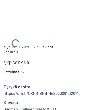
Ladataan...
alyr_2019_2020-12-21_sv.pdf
237.19 KB
CC BY 4.0
Lataukset
32
Pysyvä osoite
https://urn.fi/URN:NBN:fi-fe20230915126713
Kuvaus
Suomen virallinen tilasto (SVT)