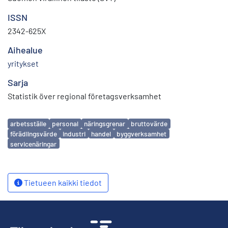
ISSN
2342-625X
Aihealue
yritykset
Sarja
Statistik över regional företagsverksamhet
Avainsanat
arbetsställe
personal
näringsgrenar
bruttovärde
förädlingsvärde
industri
handel
byggverksamhet
servicenäringar
Tietueen kaikki tiedot