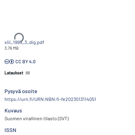
Ladataan...
xlii_1999_3_dig.pdf
3.76 MB
CC BY 4.0
Lataukset
88
Pysyvä osoite
https://urn.fi/URN:NBN:fi-fe2023013114051
Kuvaus
Suomen virallinen tilasto (SVT)
ISSN