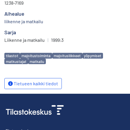
1238-7169
Aihealue
liikenne ja matkailu
Sarja
Liikenne ja matkailu
|
1999:3
Avainsanat
tilastot
majoitustoiminta
majoitusliikkeet
yöpymiset
matkustajat
matkailu
Tietueen kaikki tiedot