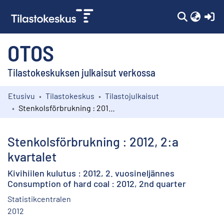
(c
OTOS
Tilastokeskuksen julkaisut verkossa
Etusivu
Tilastokeskus
Tilastojulkaisut
Kokoelmat
Stenkolsförbrukning : 2012, 2:a kvartalet
Selaa
Stenkolsförbrukning : 2012, 2:a
kvartalet
Kivihiilen kulutus : 2012, 2. vuosineljännes
Consumption of hard coal : 2012, 2nd quarter
Statistikcentralen
2012