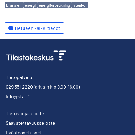
Avainsanat
bränslen
energi
energiförbrukning
stenkol
Tietueen kaikki tiedot
Tietopalvelu
029 551 2220
(arkisin klo 9.00-16.00)
info@stat.fi
Tietosuojaseloste
Saavutettavuusseloste
Evästeasetukset