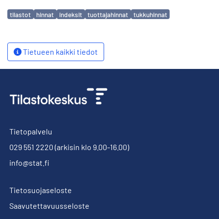
Avainsanat
tilastot
hinnat
indeksit
tuottajahinnat
tukkuhinnat
Tietueen kaikki tiedot
Tietopalvelu
029 551 2220
(arkisin klo 9.00-16.00)
info@stat.fi
Tietosuojaseloste
Saavutettavuusseloste