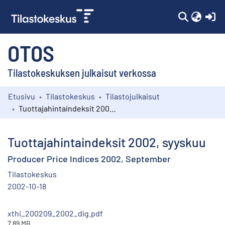
(c
OTOS
Tilastokeskuksen julkaisut verkossa
Etusivu
Tilastokeskus
Tilastojulkaisut
Kokoelmat
Tuottajahintaindeksit 2002, syyskuu
Selaa
Tuottajahintaindeksit 2002, syyskuu
Producer Price Indices 2002, September
Tilastokeskus
2002-10-18
xthi_200209_2002_dig.pdf
7.89 MB