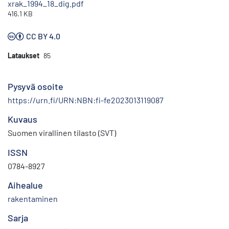
xrak_1994_18_dig.pdf
416.1 KB
CC BY 4.0
Lataukset
85
Pysyvä osoite
https://urn.fi/URN:NBN:fi-fe2023013119087
Kuvaus
Suomen virallinen tilasto (SVT)
ISSN
0784-8927
Aihealue
rakentaminen
Sarja