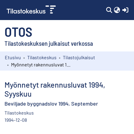
(c
OTOS
Tilastokeskuksen julkaisut verkossa
Etusivu
Tilastokeskus
Tilastojulkaisut
Kokoelmat
Myönnetyt rakennusluvat 1994, Syyskuu
Selaa
Myönnetyt rakennusluvat 1994,
Syyskuu
Beviljade byggnadslov 1994, September
Tilastokeskus
1994-12-08