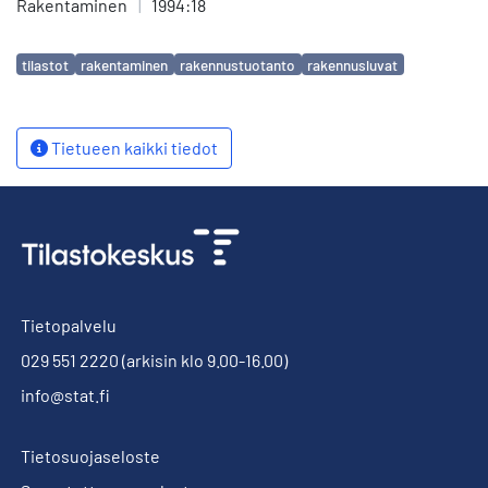
Rakentaminen
|
1994:18
Avainsanat
tilastot
rakentaminen
rakennustuotanto
rakennusluvat
Tietueen kaikki tiedot
Tietopalvelu
029 551 2220
(arkisin klo 9.00-16.00)
info@stat.fi
Tietosuojaseloste