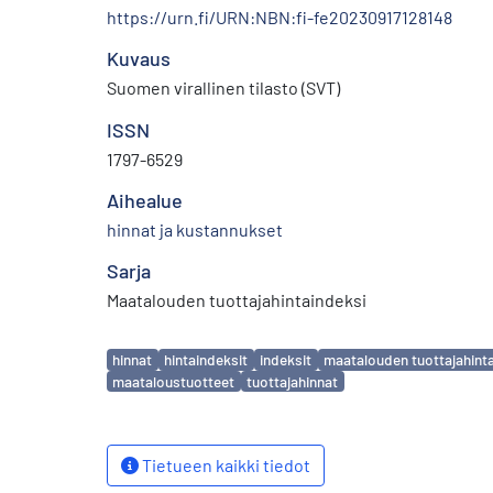
https://urn.fi/URN:NBN:fi-fe20230917128148
Kuvaus
Suomen virallinen tilasto (SVT)
ISSN
1797-6529
Aihealue
hinnat ja kustannukset
Sarja
Maatalouden tuottajahintaindeksi
Avainsanat
hinnat
hintaindeksit
indeksit
maatalouden tuottajahint
maataloustuotteet
tuottajahinnat
Tietueen kaikki tiedot