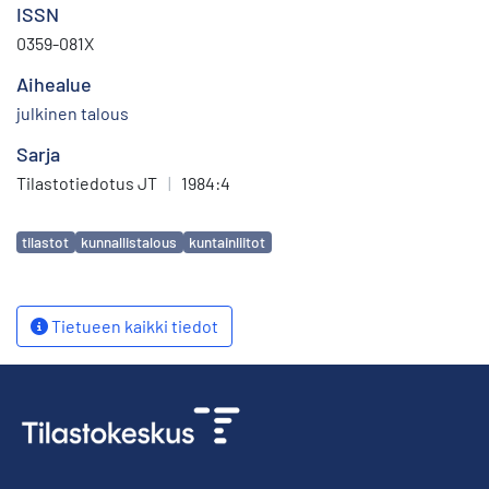
ISSN
0359-081X
Aihealue
julkinen talous
Sarja
Tilastotiedotus JT
|
1984:4
Avainsanat
tilastot
kunnallistalous
kuntainliitot
Tietueen kaikki tiedot