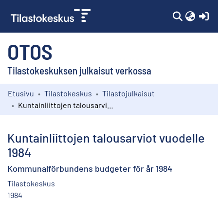
(c
OTOS
Tilastokeskuksen julkaisut verkossa
Etusivu
Tilastokeskus
Tilastojulkaisut
Kokoelmat
Kuntainliittojen talousarviot vuodelle 1984
Selaa
Kuntainliittojen talousarviot vuodelle
1984
Kommunalförbundens budgeter för år 1984
Tilastokeskus
1984