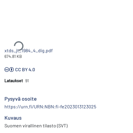
Ladataan...
xtds_jt_1984_4_dig.pdf
674.81 KB
CC BY 4.0
Lataukset
91
Pysyvä osoite
https://urn.fi/URN:NBN:fi-fe2023013123025
Kuvaus
Suomen virallinen tilasto (SVT)