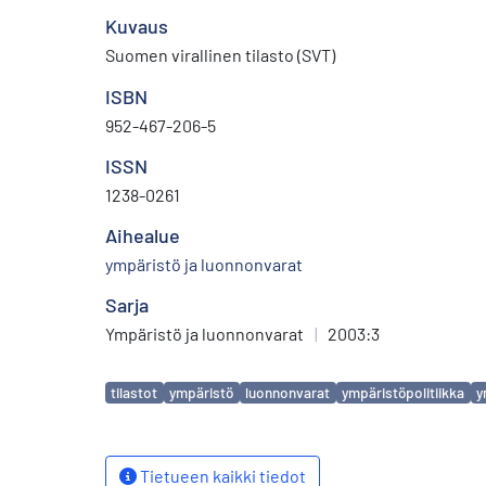
Kuvaus
Suomen virallinen tilasto (SVT)
ISBN
952-467-206-5
ISSN
1238-0261
Aihealue
ympäristö ja luonnonvarat
Sarja
Ympäristö ja luonnonvarat
|
2003:3
Avainsanat
tilastot
ympäristö
luonnonvarat
ympäristöpolitiikka
y
Tietueen kaikki tiedot