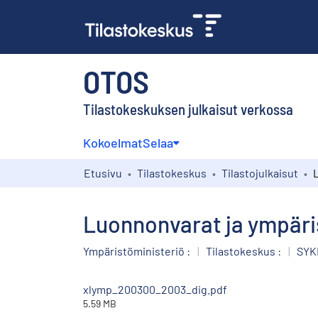
OTOS
Tilastokeskuksen julkaisut verkossa
Kokoelmat
Selaa
Etusivu
Tilastokeskus
Tilastojulkaisut
Luonnonvarat ja ympäri
Ympäristöministeriö :
|
Tilastokeskus :
|
SYK
xlymp_200300_2003_dig.pdf
5.59 MB