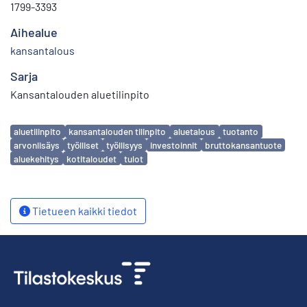
1799-3393
Aihealue
kansantalous
Sarja
Kansantalouden aluetilinpito
Avainsanat
aluetilinpito
kansantalouden tilinpito
aluetalous
tuotanto
arvonlisäys
työlliset
työllisyys
investoinnit
bruttokansantuote
aluekehitys
kotitaloudet
tulot
Tietueen kaikki tiedot