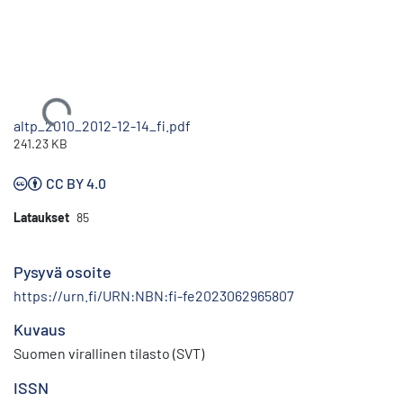
Ladataan...
altp_2010_2012-12-14_fi.pdf
241.23 KB
CC BY 4.0
Lataukset
85
Pysyvä osoite
https://urn.fi/URN:NBN:fi-fe2023062965807
Kuvaus
Suomen virallinen tilasto (SVT)
ISSN