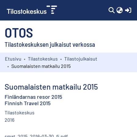
(c
OTOS
Tilastokeskuksen julkaisut verkossa
Etusivu
Tilastokeskus
Tilastojulkaisut
Kokoelmat
Suomalaisten matkailu 2015
Selaa
Suomalaisten matkailu 2015
Finländarnas resor 2015
Finnish Travel 2015
Tilastokeskus
2016
smat_2015_2016-03-30_fi.pdf