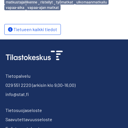
matkustajaliikenne
risteilyt
työmatkat
ulkomaanmatkailu
vapaa-aika
vapaa-ajan matkat
Tietueen kaikki tiedot
Tietopalvelu
029 551 2220
(arkisin klo 9.00-16.00)
info@stat.fi
Tietosuojaseloste
Saavutettavuusseloste