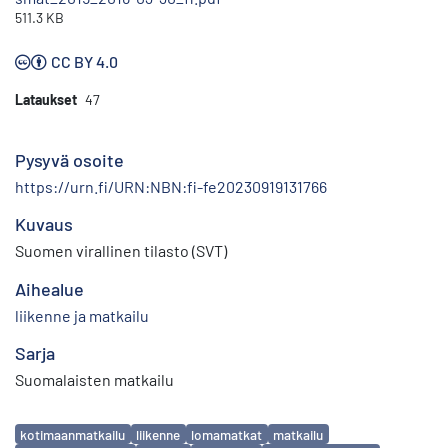
511.3 KB
CC BY 4.0
Lataukset
47
Pysyvä osoite
https://urn.fi/URN:NBN:fi-fe20230919131766
Kuvaus
Suomen virallinen tilasto (SVT)
Aihealue
liikenne ja matkailu
Sarja
Suomalaisten matkailu
Avainsanat
kotimaanmatkailu
liikenne
lomamatkat
matkailu