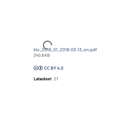
Ladataan...
klv_2018_01_2018-03-13_en.pdf
240.8 KB
CC BY 4.0
Lataukset
27