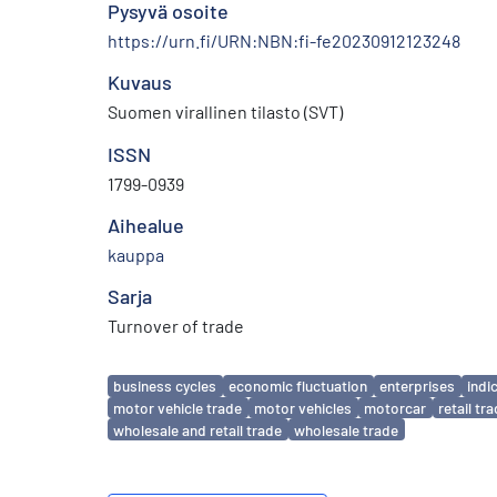
Pysyvä osoite
https://urn.fi/URN:NBN:fi-fe20230912123248
Kuvaus
Suomen virallinen tilasto (SVT)
ISSN
1799-0939
Aihealue
kauppa
Sarja
Turnover of trade
Avainsanat
business cycles
economic fluctuation
enterprises
indi
motor vehicle trade
motor vehicles
motorcar
retail tr
wholesale and retail trade
wholesale trade