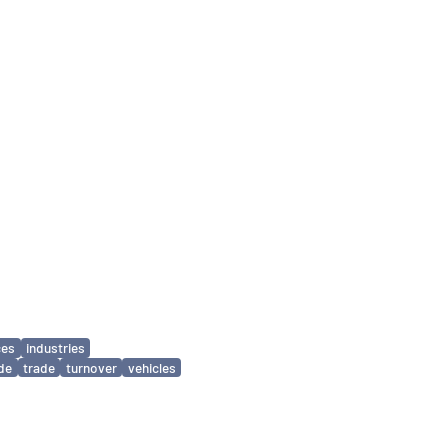
ces
industries
ade
trade
turnover
vehicles