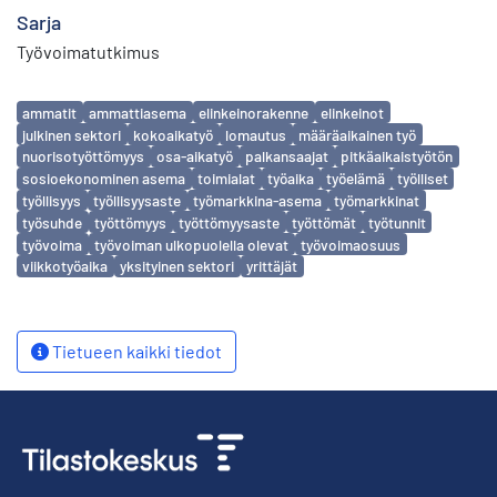
Sarja
Työvoimatutkimus
Avainsanat
ammatit
ammattiasema
elinkeinorakenne
elinkeinot
julkinen sektori
kokoaikatyö
lomautus
määräaikainen työ
nuorisotyöttömyys
osa-aikatyö
palkansaajat
pitkäaikaistyötön
sosioekonominen asema
toimialat
työaika
työelämä
työlliset
työllisyys
työllisyysaste
työmarkkina-asema
työmarkkinat
työsuhde
työttömyys
työttömyysaste
työttömät
työtunnit
työvoima
työvoiman ulkopuolella olevat
työvoimaosuus
viikkotyöaika
yksityinen sektori
yrittäjät
Tietueen kaikki tiedot