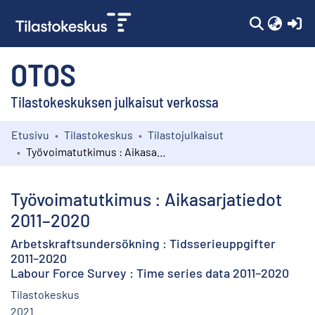
(c
OTOS
Tilastokeskuksen julkaisut verkossa
Etusivu
Tilastokeskus
Tilastojulkaisut
Kokoelmat
Työvoimatutkimus : Aikasarjatiedot 2011–2020
Selaa
Työvoimatutkimus : Aikasarjatiedot
2011–2020
Arbetskraftsundersökning : Tidsserieuppgifter
2011–2020
Labour Force Survey : Time series data 2011–2020
Tilastokeskus
2021