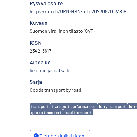
Pysyvä osoite
https://urn.fi/URN:NBN:fi-fe20230920133818
Kuvaus
Suomen virallinen tilasto (SVT)
ISSN
2342-3617
Aihealue
liikenne ja matkailu
Sarja
Goods transport by road
Avainsanat
transport
transport performances
lorry transport
lorr
goods transport
road transport
Tietueen kaikki tiedot