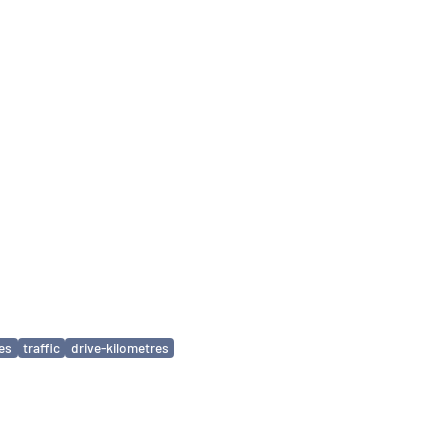
ies
traffic
drive-kilometres