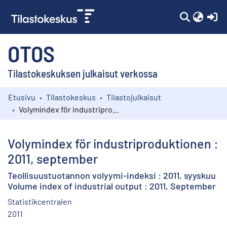
(c
OTOS
Tilastokeskuksen julkaisut verkossa
Etusivu
Tilastokeskus
Tilastojulkaisut
Kokoelmat
Volymindex för industriproduktionen : 2011, september
Selaa
Volymindex för industriproduktionen :
2011, september
Teollisuustuotannon volyymi-indeksi : 2011, syyskuu
Volume index of industrial output : 2011, September
Statistikcentralen
2011