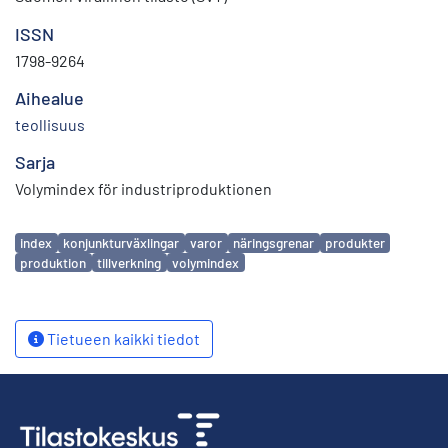
ISSN
1798-9264
Aihealue
teollisuus
Sarja
Volymindex för industriproduktionen
Avainsanat
index
konjunkturväxlingar
varor
näringsgrenar
produkter
produktion
tillverkning
volymindex
Tietueen kaikki tiedot