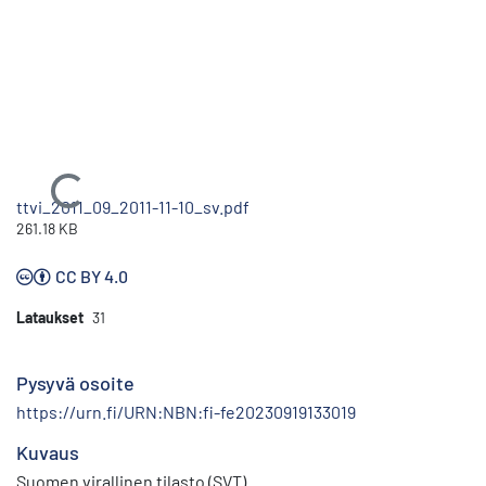
Ladataan...
ttvi_2011_09_2011-11-10_sv.pdf
261.18 KB
CC BY 4.0
Lataukset
31
Pysyvä osoite
https://urn.fi/URN:NBN:fi-fe20230919133019
Kuvaus
Suomen virallinen tilasto (SVT)