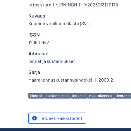
https://urn.fi/URN:NBN:fi-fe2023013120178
Kuvaus
Suomen virallinen tilasto (SVT)
ISSN
1236-9942
Aihealue
hinnat ja kustannukset
Sarja
Maarakennuskustannusindeksi
|
2000:2
Avainsanat
tilastot
kustannukset
indeksit
maarakennus
tienrake
Tietueen kaikki tiedot