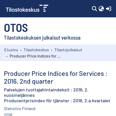
(c
OTOS
Tilastokeskuksen julkaisut verkossa
Etusivu
Tilastokeskus
Tilastojulkaisut
Kokoelmat
Producer Price Indices for Services : 2016, 2nd quarter
Selaa
Producer Price Indices for Services :
2016, 2nd quarter
Palvelujen tuottajahintaindeksit : 2016, 2.
vuosineljännes
Producentprisindex för tjänster : 2016, 2:a kvartalet
Statistics Finland
2016