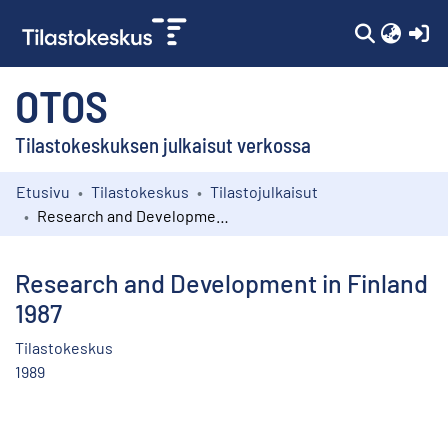
(c
OTOS
Tilastokeskuksen julkaisut verkossa
Etusivu
Tilastokeskus
Tilastojulkaisut
Kokoelmat
Research and Development in Finland 1987
Selaa
Research and Development in Finland
1987
Tilastokeskus
1989