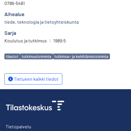
0786-5481
Aihealue
tiede, teknologia ja tietoyhteiskunta
Sarja
Koulutus ja tutkimus
|
1989:5
Avainsanat
tilastot
tutkimustoiminta
tutkimus- ja kehittämistoiminta
Tietueen kaikki tiedot
Tietopalvelu