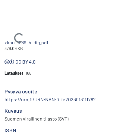
Ladataan...
xkou_1989_5_dig.pdf
379.09 KB
CC BY 4.0
Lataukset
166
Pysyvä osoite
https://urn.fi/URN:NBN:fi-fe2023013111782
Kuvaus
Suomen virallinen tilasto (SVT)
ISSN