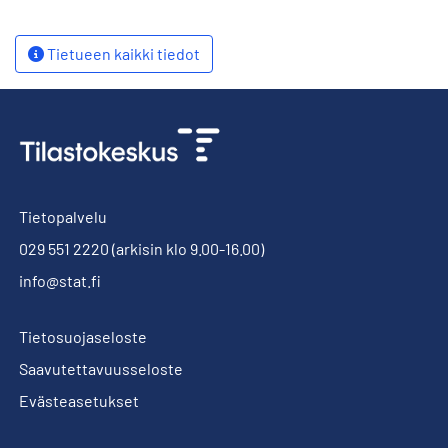
Tietueen kaikki tiedot
Tietopalvelu
029 551 2220
(arkisin klo 9.00-16.00)
info@stat.fi
Tietosuojaseloste
Saavutettavuusseloste
Evästeasetukset