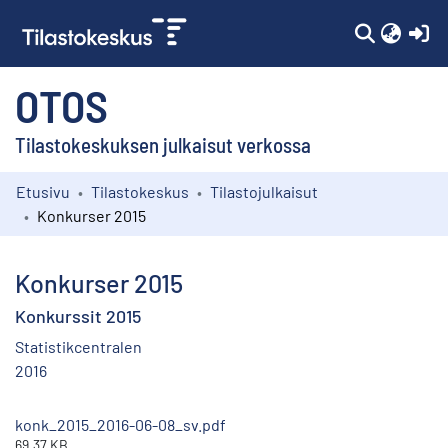
(c
OTOS
Tilastokeskuksen julkaisut verkossa
Etusivu
Tilastokeskus
Tilastojulkaisut
Kokoelmat
Konkurser 2015
Selaa
Konkurser 2015
Konkurssit 2015
Statistikcentralen
2016
konk_2015_2016-06-08_sv.pdf
69.37 KB