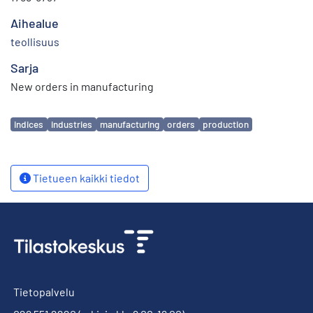
Aihealue
teollisuus
Sarja
New orders in manufacturing
Avainsanat
indices
industries
manufacturing
orders
production
Tietueen kaikki tiedot
Tietopalvelu