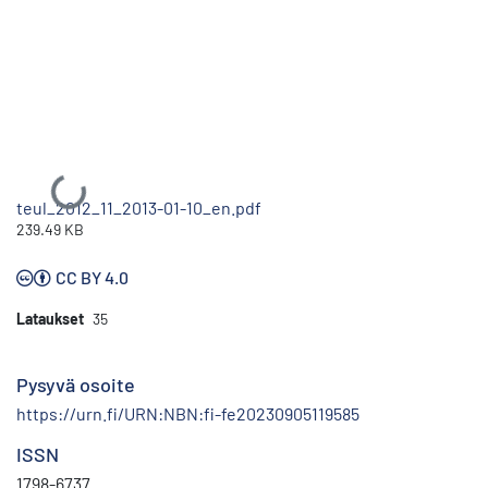
Ladataan...
teul_2012_11_2013-01-10_en.pdf
239.49 KB
CC BY 4.0
Lataukset
35
Pysyvä osoite
https://urn.fi/URN:NBN:fi-fe20230905119585
ISSN
1798-6737