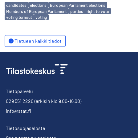
Avainsanat
candidates
elections
European Parliament elections
Members of European Parliament
parties
right to vote
voting turnout
voting
Tietueen kaikki tiedot
Tietopalvelu
029 551 2220
(arkisin klo 9.00-16.00)
info@stat.fi
Tietosuojaseloste
Saavutettavuusseloste