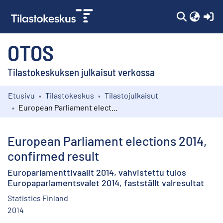
(c
OTOS
Tilastokeskuksen julkaisut verkossa
Etusivu
Tilastokeskus
Tilastojulkaisut
Kokoelmat
European Parliament elections 2014, confirmed result
Selaa
European Parliament elections 2014,
confirmed result
Europarlamenttivaalit 2014, vahvistettu tulos
Europaparlamentsvalet 2014, fastställt valresultat
Statistics Finland
2014