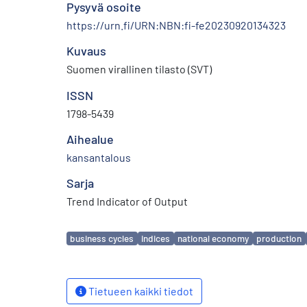
Pysyvä osoite
https://urn.fi/URN:NBN:fi-fe20230920134323
Kuvaus
Suomen virallinen tilasto (SVT)
ISSN
1798-5439
Aihealue
kansantalous
Sarja
Trend Indicator of Output
Avainsanat
business cycles
indices
national economy
production
Tietueen kaikki tiedot