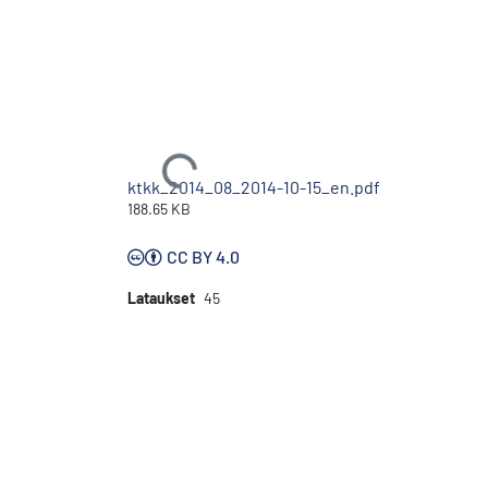
Ladataan...
ktkk_2014_08_2014-10-15_en.pdf
188.65 KB
CC BY 4.0
Lataukset
45