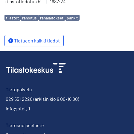
Tilastotiedotus RT
|
1987:24
Avainsanat
tilastot
rahoitus
rahalaitokset
pankit
Tietueen kaikki tiedot
Tietopalvelu
029 551 2220
(arkisin klo 9.00-16.00)
info@stat.fi
Tietosuojaseloste