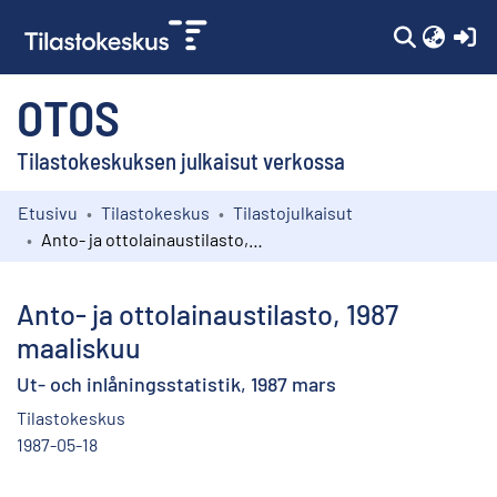
(c
OTOS
Tilastokeskuksen julkaisut verkossa
Etusivu
Tilastokeskus
Tilastojulkaisut
Kokoelmat
Anto- ja ottolainaustilasto, 1987 maaliskuu
Selaa
Anto- ja ottolainaustilasto, 1987
maaliskuu
Ut- och inlåningsstatistik, 1987 mars
Tilastokeskus
1987-05-18