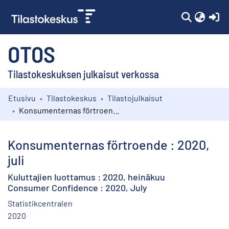
(c
OTOS
Tilastokeskuksen julkaisut verkossa
Etusivu
Tilastokeskus
Tilastojulkaisut
Kokoelmat
Konsumenternas förtroende : 2020, juli
Selaa
Konsumenternas förtroende : 2020,
juli
Kuluttajien luottamus : 2020, heinäkuu
Consumer Confidence : 2020, July
Statistikcentralen
2020