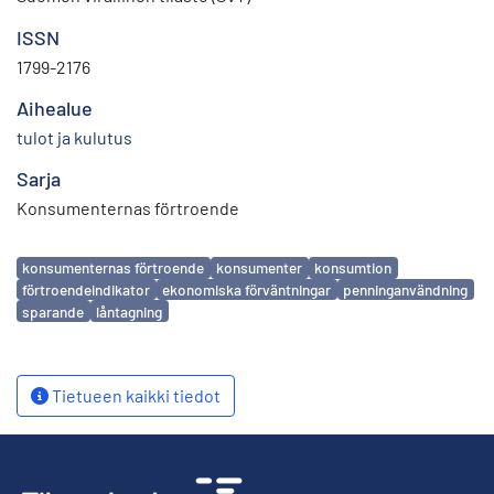
ISSN
1799-2176
Aihealue
tulot ja kulutus
Sarja
Konsumenternas förtroende
Avainsanat
konsumenternas förtroende
konsumenter
konsumtion
förtroendeindikator
ekonomiska förväntningar
penninganvändning
sparande
låntagning
Tietueen kaikki tiedot