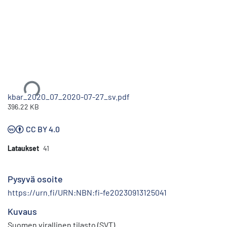
Ladataan...
kbar_2020_07_2020-07-27_sv.pdf
396.22 KB
CC BY 4.0
Lataukset
41
Pysyvä osoite
https://urn.fi/URN:NBN:fi-fe20230913125041
Kuvaus
Suomen virallinen tilasto (SVT)