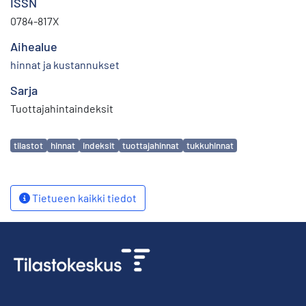
ISSN
0784-817X
Aihealue
hinnat ja kustannukset
Sarja
Tuottajahintaindeksit
Avainsanat
tilastot
hinnat
indeksit
tuottajahinnat
tukkuhinnat
Tietueen kaikki tiedot