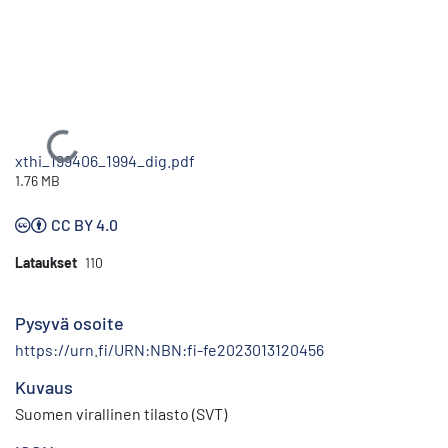
Ladataan...
xthi_199406_1994_dig.pdf
1.76 MB
CC BY 4.0
Lataukset
110
Pysyvä osoite
https://urn.fi/URN:NBN:fi-fe2023013120456
Kuvaus
Suomen virallinen tilasto (SVT)