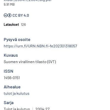
9.91 MB
CC BY 4.0
Lataukset
126
Pysyvä osoite
https://urn.fi/URN:NBN:fi-fe202301318057
Kuvaus
Suomen virallinen tilasto (SVT)
ISSN
1456-0151
Aihealue
tulot ja kulutus
Sarja
Tulot ja kulutus
|
2004:27