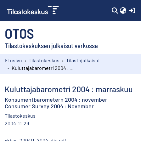
(c
OTOS
Tilastokeskuksen julkaisut verkossa
Etusivu
Tilastokeskus
Tilastojulkaisut
Kokoelmat
Kuluttajabarometri 2004 : marraskuu
Selaa
Kuluttajabarometri 2004 : marraskuu
Konsumentbarometern 2004 : november
Consumer Survey 2004 : November
Tilastokeskus
2004-11-29
xkbar_200411_2004_dig.pdf