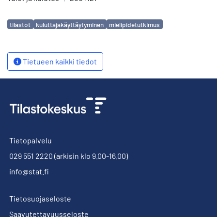
Avainsanat
tilastot
kuluttajakäyttäytyminen
mielipidetutkimus
Tietueen kaikki tiedot
Tietopalvelu
029 551 2220
(arkisin klo 9.00-16.00)
info@stat.fi
Tietosuojaseloste
Saavutettavuusseloste