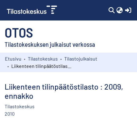
(c
OTOS
Tilastokeskuksen julkaisut verkossa
Etusivu
Tilastokeskus
Tilastojulkaisut
Kokoelmat
Liikenteen tilinpäätöstilasto : 2009, ennakko
Selaa
Liikenteen tilinpäätöstilasto : 2009,
ennakko
Tilastokeskus
2010