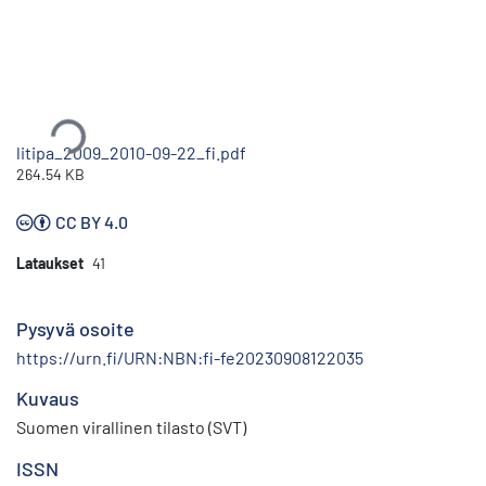
Ladataan...
litipa_2009_2010-09-22_fi.pdf
264.54 KB
CC BY 4.0
Lataukset
41
Pysyvä osoite
https://urn.fi/URN:NBN:fi-fe20230908122035
Kuvaus
Suomen virallinen tilasto (SVT)
ISSN