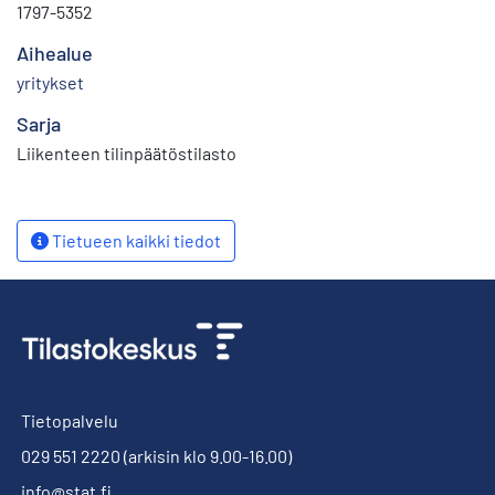
1797-5352
Aihealue
yritykset
Sarja
Liikenteen tilinpäätöstilasto
Tietueen kaikki tiedot
Tietopalvelu
029 551 2220
(arkisin klo 9.00-16.00)
info@stat.fi