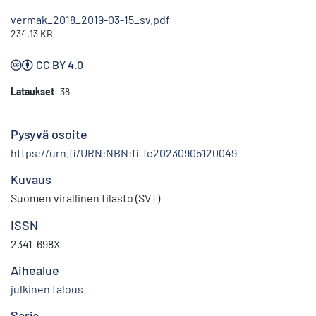
vermak_2018_2019-03-15_sv.pdf
234.13 KB
CC BY 4.0
Lataukset
38
Pysyvä osoite
https://urn.fi/URN:NBN:fi-fe20230905120049
Kuvaus
Suomen virallinen tilasto (SVT)
ISSN
2341-698X
Aihealue
julkinen talous
Sarja