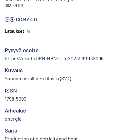
383.39 KB
CC BY 4.0
Lataukset
41
Pysyvä osoite
https://urn.fi/URN:NBN:fi-fe20230919132096
Kuvaus
Suomen virallinen tilasto (SVT)
ISSN
1798-5099
Aihealue
energia
Sarja
Production of electricity and heat