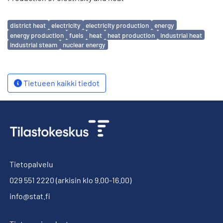
Avainsanat
district heat
electricity
electricity production
energy
energy production
fuels
heat
heat production
industrial heat
industrial steam
nuclear energy
Tietueen kaikki tiedot
Tietopalvelu
029 551 2220
(arkisin klo 9.00-16.00)
info@stat.fi