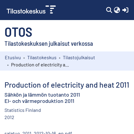
(c
OTOS
Tilastokeskuksen julkaisut verkossa
Etusivu
Tilastokeskus
Tilastojulkaisut
Kokoelmat
Production of electricity and heat 2011
Selaa
Production of electricity and heat 2011
Sähkön ja lämmön tuotanto 2011
El- och värmeproduktion 2011
Statistics Finland
2012
salatuo_2011_2012-10-16_en.pdf