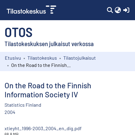
(c
OTOS
Tilastokeskuksen julkaisut verkossa
Etusivu
Tilastokeskus
Tilastojulkaisut
Kokoelmat
On the Road to the Finnish Information Society IV
Selaa
On the Road to the Finnish
Information Society IV
Statistics Finland
2004
xtieyht_1996-2003_2004_en_dig.pdf
68.8 MB