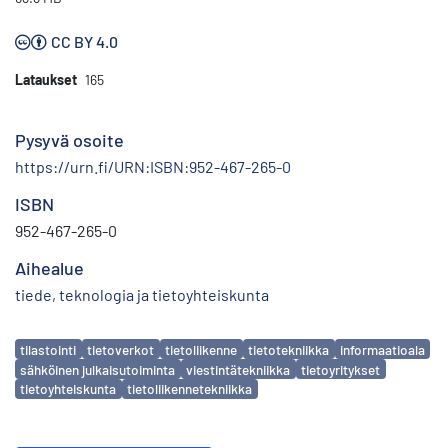
CC BY 4.0
Lataukset
165
Pysyvä osoite
https://urn.fi/URN:ISBN:952-467-265-0
ISBN
952-467-265-0
Aihealue
tiede, teknologia ja tietoyhteiskunta
Avainsanat
tilastointi
tietoverkot
tietoliikenne
tietotekniikka
informaatioala
sähköinen julkaisutoiminta
viestintätekniikka
tietoyritykset
tietoyhteiskunta
tietoliikennetekniikka