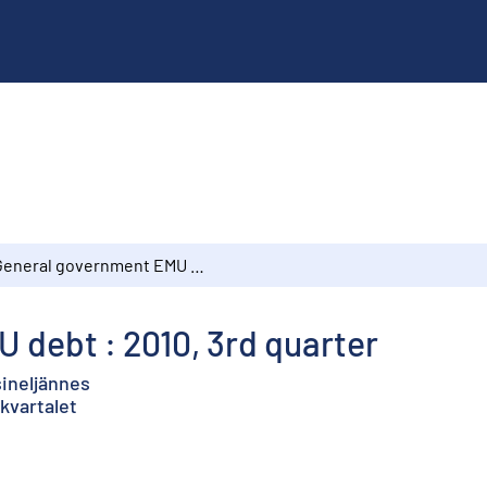
General government EMU debt : 2010, 3rd quarter
 debt : 2010, 3rd quarter
sineljännes
 kvartalet