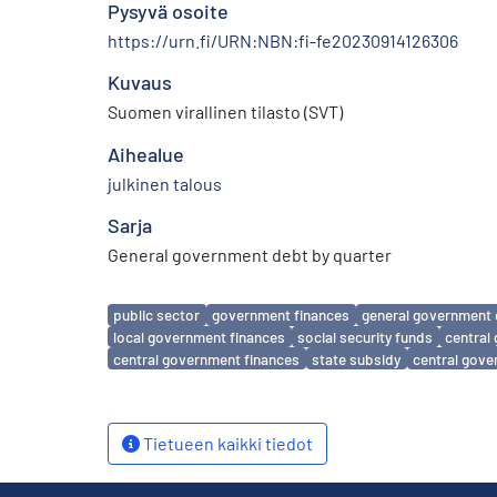
Pysyvä osoite
https://urn.fi/URN:NBN:fi-fe20230914126306
Kuvaus
Suomen virallinen tilasto (SVT)
Aihealue
julkinen talous
Sarja
General government debt by quarter
Avainsanat
public sector
government finances
general government
local government finances
social security funds
central
central government finances
state subsidy
central gov
Tietueen kaikki tiedot