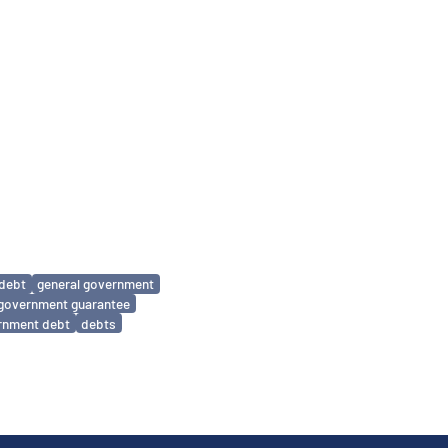
 debt
general government
 government guarantee
ernment debt
debts