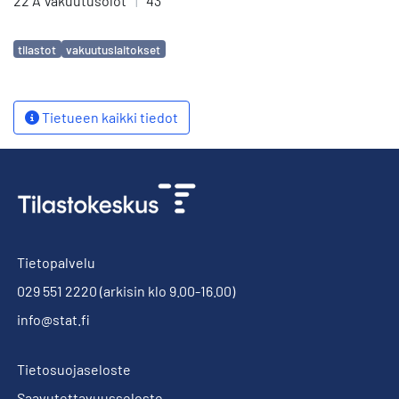
22 A Vakuutusolot
|
43
Avainsanat
tilastot
vakuutuslaitokset
Tietueen kaikki tiedot
Tietopalvelu
029 551 2220
(arkisin klo 9.00-16.00)
info@stat.fi
Tietosuojaseloste
Saavutettavuusseloste