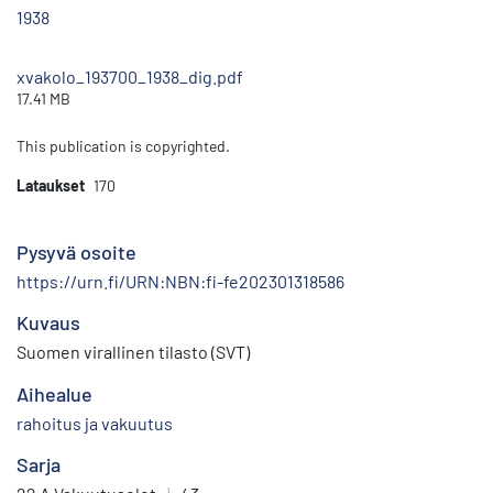
1938
xvakolo_193700_1938_dig.pdf
17.41 MB
This publication is copyrighted.
Lataukset
170
Pysyvä osoite
https://urn.fi/URN:NBN:fi-fe202301318586
Kuvaus
Suomen virallinen tilasto (SVT)
Aihealue
rahoitus ja vakuutus
Sarja