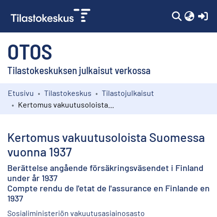
(c
OTOS
Tilastokeskuksen julkaisut verkossa
Etusivu
Tilastokeskus
Tilastojulkaisut
Kokoelmat
Kertomus vakuutusoloista Suomessa vuonna 1937
Selaa
Kertomus vakuutusoloista Suomessa
vuonna 1937
Berättelse angående försäkringsväsendet i Finland
under år 1937
Compte rendu de l'etat de l'assurance en Finlande en
1937
Sosialiministeriön vakuutusasiainosasto