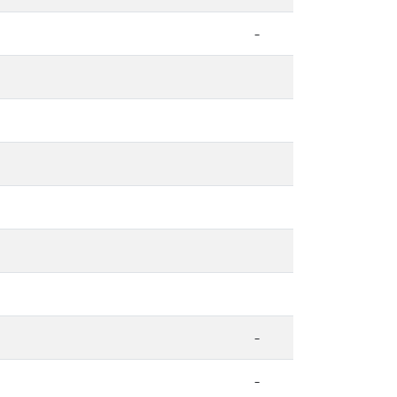
-
-
-