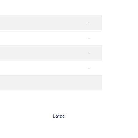
-
-
-
-
Lataa