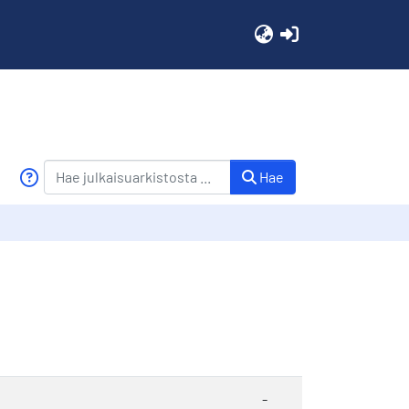
(current)
Hae
-