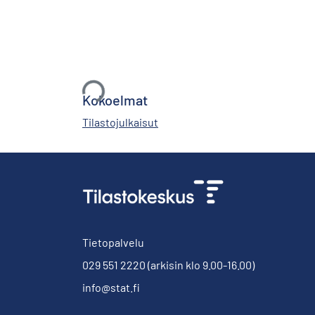
Ladataan...
Kokoelmat
Tilastojulkaisut
Tietopalvelu
029 551 2220
(arkisin klo 9.00-16.00)
info@stat.fi