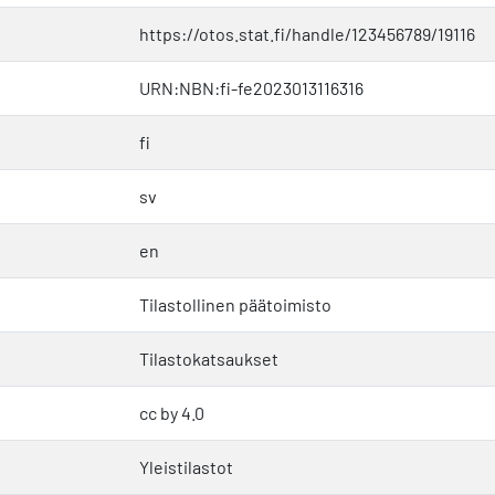
https://otos.stat.fi/handle/123456789/19116
URN:NBN:fi-fe2023013116316
fi
sv
en
Tilastollinen päätoimisto
Tilastokatsaukset
cc by 4.0
Yleistilastot