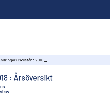
Ändringar i civilstånd 2018 : Årsöversikt
018 : Årsöversikt
aus
eview