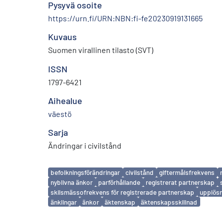
Pysyvä osoite
https://urn.fi/URN:NBN:fi-fe20230919131665
Kuvaus
Suomen virallinen tilasto (SVT)
ISSN
1797-6421
Aihealue
väestö
Sarja
Ändringar i civilstånd
Avainsanat
befolkningsförändringar
civilstånd
giftermålsfrekvens
nyblivna änkor
parförhållande
registrerat partnerskap
skilsmässofrekvens för registrerade partnerskap
upplösn
änklingar
änkor
äktenskap
äktenskapsskillnad