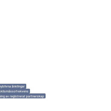
nyblivna änklingar
skilsmässofrekvens
ing av registrerat partnerskap