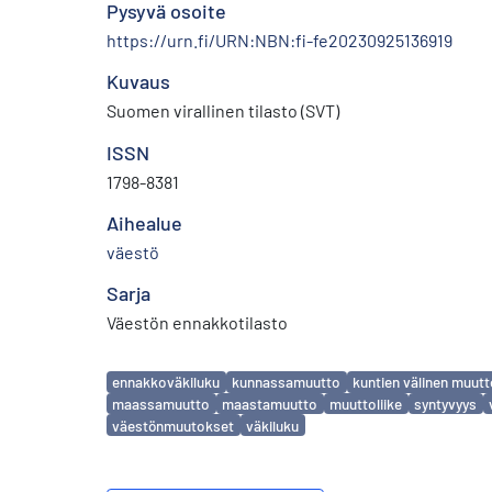
Pysyvä osoite
https://urn.fi/URN:NBN:fi-fe20230925136919
Kuvaus
Suomen virallinen tilasto (SVT)
ISSN
1798-8381
Aihealue
väestö
Sarja
Väestön ennakkotilasto
Avainsanat
ennakkoväkiluku
kunnassamuutto
kuntien välinen muut
maassamuutto
maastamuutto
muuttoliike
syntyvyys
väestönmuutokset
väkiluku