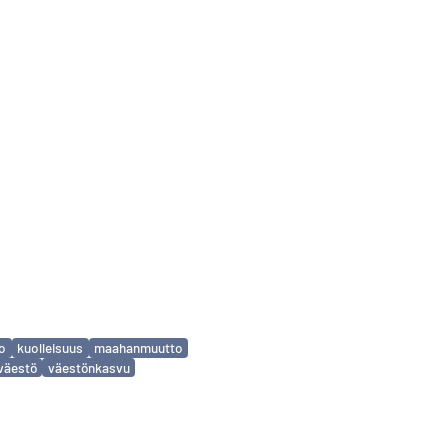
to
kuolleisuus
maahanmuutto
väestö
väestönkasvu