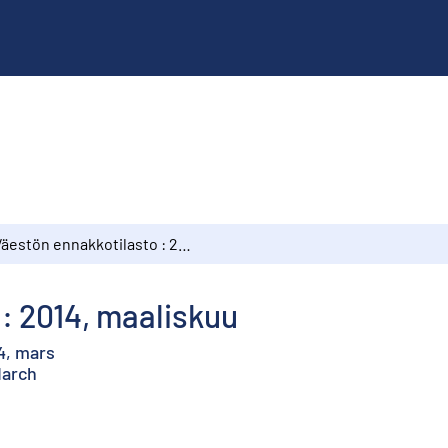
Väestön ennakkotilasto : 2014, maaliskuu
: 2014, maaliskuu
4, mars
March